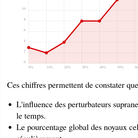
10
8
6
4
2
0
0%
10%
20%
30%
40%
50%
6
Ces chiffres permettent de constater que
L'influence des perturbateurs suprane
le temps.
Le pourcentage global des noyaux cell