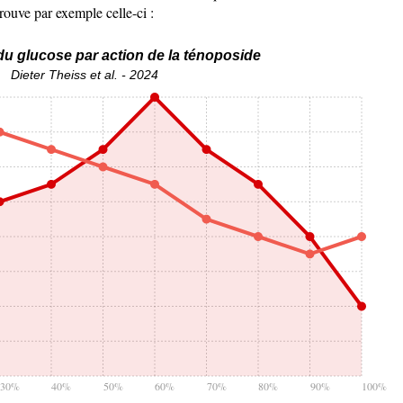
rouve par exemple celle-ci :
du glucose par action de la ténoposide
Dieter Theiss et al. - 2024
30%
40%
50%
60%
70%
80%
90%
100%