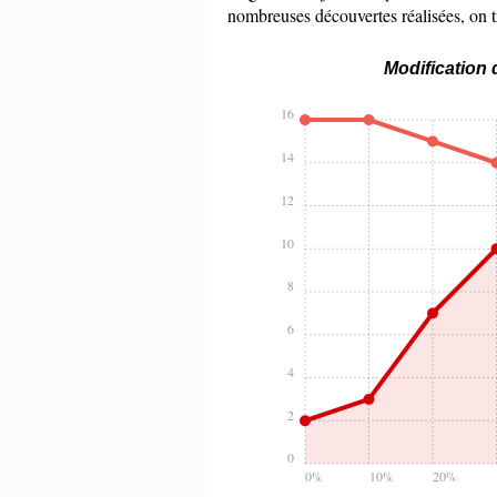
nombreuses découvertes réalisées, on t
Modification 
16
14
12
10
8
6
4
2
0
0%
10%
20%