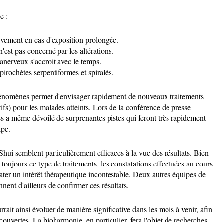
e :
ivement en cas d'exposition prolongée.
est pas concerné par les altérations.
anerveux s'accroit avec le temps.
rochètes serpentiformes et spiralés.
énomènes permet d'envisager rapidement de nouveaux traitements
tifs) pour les malades atteints. Lors de la conférence de presse
ss a même dévoilé de surprenantes pistes qui feront très rapidement
ipe.
Shui semblent particulièrement efficaces à la vue des résultats. Bien
 toujours ce type de traitements, les constatations effectuées au cours
ater un intérêt thérapeutique incontestable. Deux autres équipes de
nent d'ailleurs de confirmer ces résultats.
rrait ainsi évoluer de manière significative dans les mois à venir, afin
uvertes. La bioharmonie, en particulier, fera l'objet de recherches