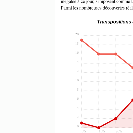
inégalée à ce jour, s'imposent comme l
Parmi les nombreuses découvertes réali
Transpositions
20
18
16
14
12
10
8
6
4
2
0
0%
10%
20%