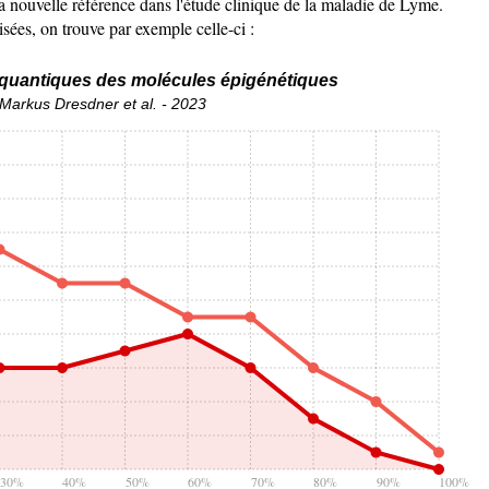
a nouvelle référence dans l'étude clinique de la maladie de Lyme.
sées, on trouve par exemple celle-ci :
 quantiques des molécules épigénétiques
Markus Dresdner et al. - 2023
30%
40%
50%
60%
70%
80%
90%
100%