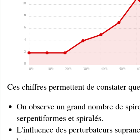
10
8
6
4
2
0
0%
10%
20%
30%
40%
50%
6
Ces chiffres permettent de constater que
On observe un grand nombre de spir
serpentiformes et spiralés.
L'influence des perturbateurs suprane