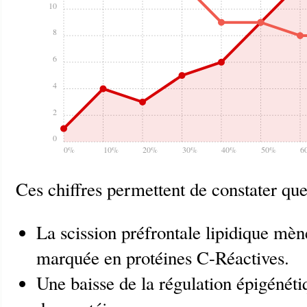
10
8
6
4
2
0
0%
10%
20%
30%
40%
50%
6
Ces chiffres permettent de constater que
La scission préfrontale lipidique mè
marquée en protéines C-Réactives.
Une baisse de la régulation épigénéti