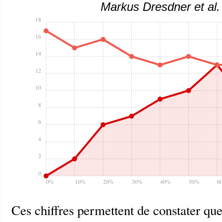
Markus Dresdner et al.
18
16
14
12
10
8
6
4
2
0
0%
10%
20%
30%
40%
50%
6
Ces chiffres permettent de constater que