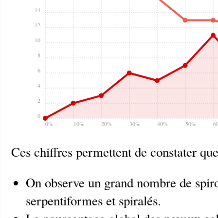
14
12
10
8
6
4
2
0
0%
10%
20%
30%
40%
50%
6
Ces chiffres permettent de constater que
On observe un grand nombre de spir
serpentiformes et spiralés.