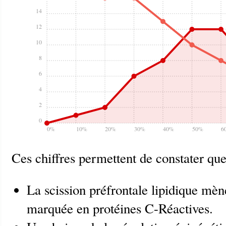
14
12
10
8
6
4
2
0
0%
10%
20%
30%
40%
50%
6
Ces chiffres permettent de constater que
La scission préfrontale lipidique mè
marquée en protéines C-Réactives.